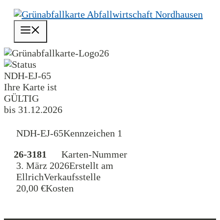
Zum
Inhalt
Menü
springen
26
NDH-EJ-65
Ihre Karte ist
GÜLTIG
bis 31.12.2026
NDH-EJ-65
Kennzeichen 1
26-3181
Karten-Nummer
3. März 2026
Erstellt am
Ellrich
Verkaufsstelle
20,00 €
Kosten