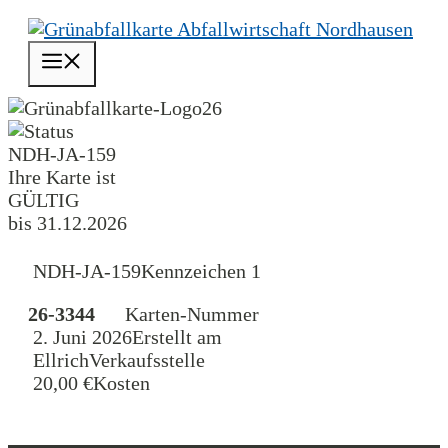
Zum
Inhalt
Menü
springen
26
NDH-JA-159
Ihre Karte ist
GÜLTIG
bis 31.12.2026
NDH-JA-159
Kennzeichen 1
26-3344
Karten-Nummer
2. Juni 2026
Erstellt am
Ellrich
Verkaufsstelle
20,00 €
Kosten