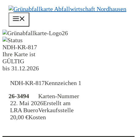
Zum
Inhalt
Menü
springen
26
NDH-KR-817
Ihre Karte ist
GÜLTIG
bis 31.12.2026
NDH-KR-817
Kennzeichen 1
26-3494
Karten-Nummer
22. Mai 2026
Erstellt am
LRA Buero
Verkaufsstelle
20,00 €
Kosten