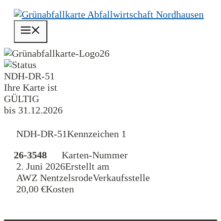
Zum
Inhalt
Menü
springen
26
NDH-DR-51
Ihre Karte ist
GÜLTIG
bis 31.12.2026
NDH-DR-51
Kennzeichen 1
26-3548
Karten-Nummer
2. Juni 2026
Erstellt am
AWZ Nentzelsrode
Verkaufsstelle
20,00 €
Kosten