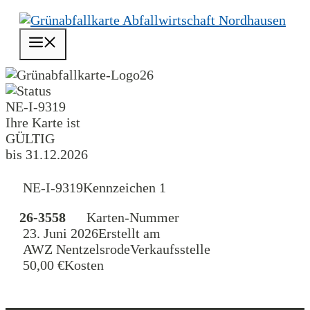
Zum
Inhalt
Menü
springen
26
NE-I-9319
Ihre Karte ist
GÜLTIG
bis 31.12.2026
NE-I-9319
Kennzeichen 1
26-3558
Karten-Nummer
23. Juni 2026
Erstellt am
AWZ Nentzelsrode
Verkaufsstelle
50,00 €
Kosten