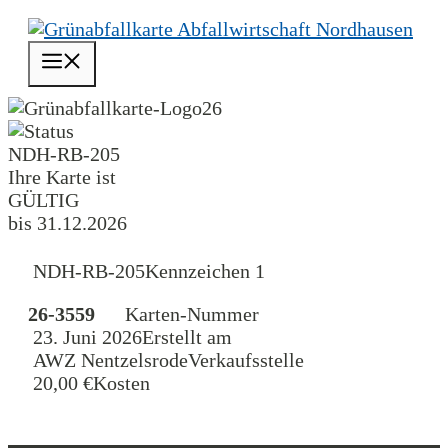
Zum
Inhalt
Menü
springen
26
NDH-RB-205
Ihre Karte ist
GÜLTIG
bis 31.12.2026
NDH-RB-205
Kennzeichen 1
26-3559
Karten-Nummer
23. Juni 2026
Erstellt am
AWZ Nentzelsrode
Verkaufsstelle
20,00 €
Kosten