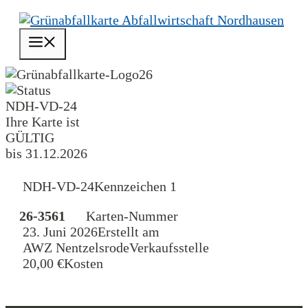
Zum
Inhalt
Menü
springen
26
NDH-VD-24
Ihre Karte ist
GÜLTIG
bis 31.12.2026
NDH-VD-24
Kennzeichen 1
26-3561
Karten-Nummer
23. Juni 2026
Erstellt am
AWZ Nentzelsrode
Verkaufsstelle
20,00 €
Kosten