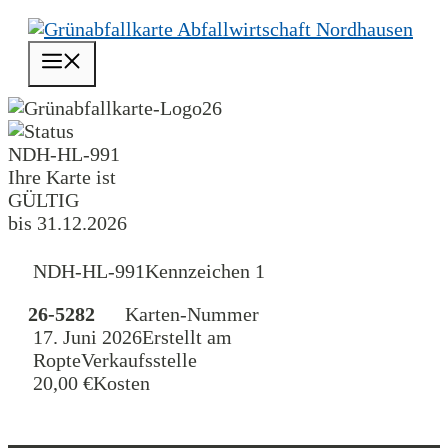
Zum
Inhalt
Menü
springen
26
NDH-HL-991
Ihre Karte ist
GÜLTIG
bis 31.12.2026
NDH-HL-991
Kennzeichen 1
26-5282
Karten-Nummer
17. Juni 2026
Erstellt am
Ropte
Verkaufsstelle
20,00 €
Kosten