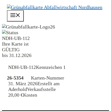
Zum
Inhalt
Menü
springen
26
NDH-UB-112
Ihre Karte ist
GÜLTIG
bis 31.12.2026
NDH-UB-112
Kennzeichen 1
26-5354
Karten-Nummer
31. März 2026
Erstellt am
Aderhold
Verkaufsstelle
20,00 €
Kosten