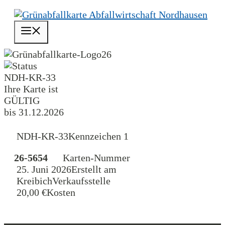
Zum
Inhalt
Menü
springen
26
NDH-KR-33
Ihre Karte ist
GÜLTIG
bis 31.12.2026
NDH-KR-33
Kennzeichen 1
26-5654
Karten-Nummer
25. Juni 2026
Erstellt am
Kreibich
Verkaufsstelle
20,00 €
Kosten