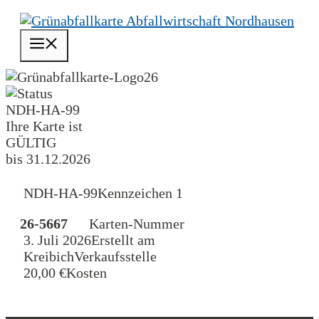
Zum
Inhalt
Menü
springen
26
NDH-HA-99
Ihre Karte ist
GÜLTIG
bis 31.12.2026
NDH-HA-99
Kennzeichen 1
26-5667
Karten-Nummer
3. Juli 2026
Erstellt am
Kreibich
Verkaufsstelle
20,00 €
Kosten