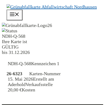
Zum
Inhalt
Menü
springen
26
NDH-Q-568
Ihre Karte ist
GÜLTIG
bis 31.12.2026
NDH-Q-568
Kennzeichen 1
26-6323
Karten-Nummer
15. Mai 2026
Erstellt am
Aderhold
Verkaufsstelle
20,00 €
Kosten