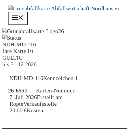
Zum
Inhalt
Menü
springen
26
NDH-MD-116
Ihre Karte ist
GÜLTIG
bis 31.12.2026
NDH-MD-116
Kennzeichen 1
26-6551
Karten-Nummer
7. Juli 2026
Erstellt am
Ropte
Verkaufsstelle
20,00 €
Kosten