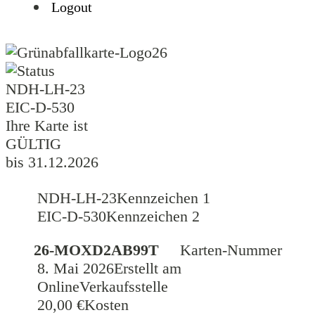
Logout
26
NDH-LH-23
EIC-D-530
Ihre Karte ist
GÜLTIG
bis 31.12.2026
NDH-LH-23
Kennzeichen 1
EIC-D-530
Kennzeichen 2
26-MOXD2AB99T
Karten-Nummer
8. Mai 2026
Erstellt am
Online
Verkaufsstelle
20,00 €
Kosten