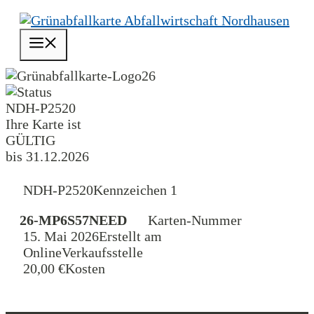
Zum
Inhalt
Menü
springen
26
NDH-P2520
Ihre Karte ist
GÜLTIG
bis 31.12.2026
NDH-P2520
Kennzeichen 1
26-MP6S57NEED
Karten-Nummer
15. Mai 2026
Erstellt am
Online
Verkaufsstelle
20,00 €
Kosten