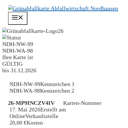
Zum
Inhalt
Menü
springen
26
NDH-NW-99
NDH-WA-98
Ihre Karte ist
GÜLTIG
bis 31.12.2026
NDH-NW-99
Kennzeichen 1
NDH-WA-98
Kennzeichen 2
26-MP9INCZV4IV
Karten-Nummer
17. Mai 2026
Erstellt am
Online
Verkaufsstelle
20,00 €
Kosten