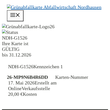
Zum
Inhalt
Menü
springen
26
NDH-G1526
Ihre Karte ist
GÜLTIG
bis 31.12.2026
NDH-G1526
Kennzeichen 1
26-MP9N6B4R6DD
Karten-Nummer
17. Mai 2026
Erstellt am
Online
Verkaufsstelle
20,00 €
Kosten