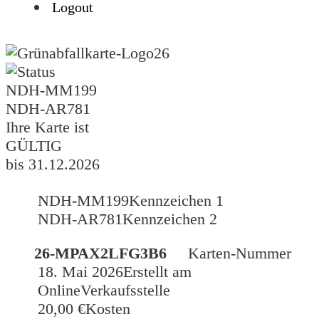
Logout
26
NDH-MM199
NDH-AR781
Ihre Karte ist
GÜLTIG
bis 31.12.2026
NDH-MM199
Kennzeichen 1
NDH-AR781
Kennzeichen 2
26-MPAX2LFG3B6
Karten-Nummer
18. Mai 2026
Erstellt am
Online
Verkaufsstelle
20,00 €
Kosten