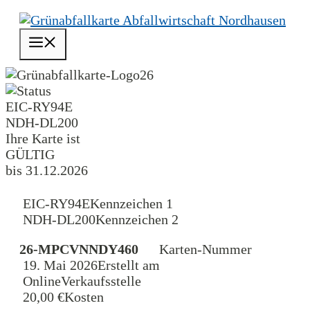
Zum
Inhalt
Menü
springen
26
EIC-RY94E
NDH-DL200
Ihre Karte ist
GÜLTIG
bis 31.12.2026
EIC-RY94E
Kennzeichen 1
NDH-DL200
Kennzeichen 2
26-MPCVNNDY460
Karten-Nummer
19. Mai 2026
Erstellt am
Online
Verkaufsstelle
20,00 €
Kosten