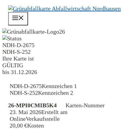
Zum
Inhalt
Menü
springen
26
NDH-D-2675
NDH-S-252
Ihre Karte ist
GÜLTIG
bis 31.12.2026
NDH-D-2675
Kennzeichen 1
NDH-S-252
Kennzeichen 2
26-MPI0CMIB5K4
Karten-Nummer
23. Mai 2026
Erstellt am
Online
Verkaufsstelle
20,00 €
Kosten