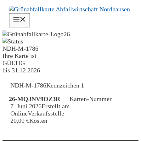
Zum
Inhalt
Menü
springen
26
NDH-M-1786
Ihre Karte ist
GÜLTIG
bis 31.12.2026
NDH-M-1786
Kennzeichen 1
26-MQ3NV9OZ3R
Karten-Nummer
7. Juni 2026
Erstellt am
Online
Verkaufsstelle
20,00 €
Kosten