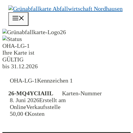
Zum
Inhalt
Menü
springen
26
OHA-LG-1
Ihre Karte ist
GÜLTIG
bis 31.12.2026
OHA-LG-1
Kennzeichen 1
26-MQ4YCIAIIL
Karten-Nummer
8. Juni 2026
Erstellt am
Online
Verkaufsstelle
50,00 €
Kosten