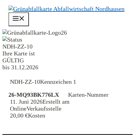
Zum
Inhalt
Menü
springen
26
NDH-ZZ-10
Ihre Karte ist
GÜLTIG
bis 31.12.2026
NDH-ZZ-10
Kennzeichen 1
26-MQ93BK776LX
Karten-Nummer
11. Juni 2026
Erstellt am
Online
Verkaufsstelle
20,00 €
Kosten