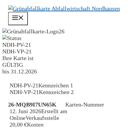
Zum
Inhalt
Menü
springen
26
NDH-PV-21
NDH-VP-21
Ihre Karte ist
GÜLTIG
bis 31.12.2026
NDH-PV-21
Kennzeichen 1
NDH-VP-21
Kennzeichen 2
26-MQB9I7UN65K
Karten-Nummer
12. Juni 2026
Erstellt am
Online
Verkaufsstelle
20,00 €
Kosten