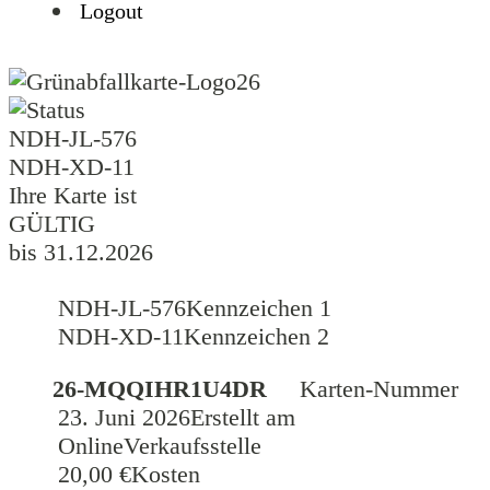
Logout
26
NDH-JL-576
NDH-XD-11
Ihre Karte ist
GÜLTIG
bis 31.12.2026
NDH-JL-576
Kennzeichen 1
NDH-XD-11
Kennzeichen 2
26-MQQIHR1U4DR
Karten-Nummer
23. Juni 2026
Erstellt am
Online
Verkaufsstelle
20,00 €
Kosten