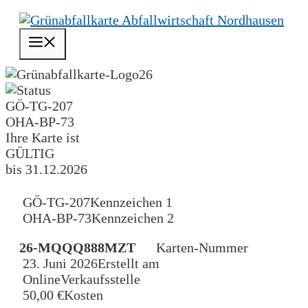
Zum
Inhalt
Menü
springen
26
GÖ-TG-207
OHA-BP-73
Ihre Karte ist
GÜLTIG
bis 31.12.2026
GÖ-TG-207
Kennzeichen 1
OHA-BP-73
Kennzeichen 2
26-MQQQ888MZT
Karten-Nummer
23. Juni 2026
Erstellt am
Online
Verkaufsstelle
50,00 €
Kosten